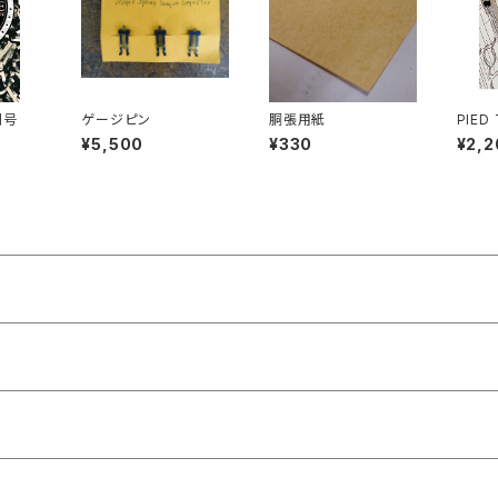
刊号
ゲージピン
胴張用紙
PIED
映像付
¥5,500
¥330
¥2,2
2日発