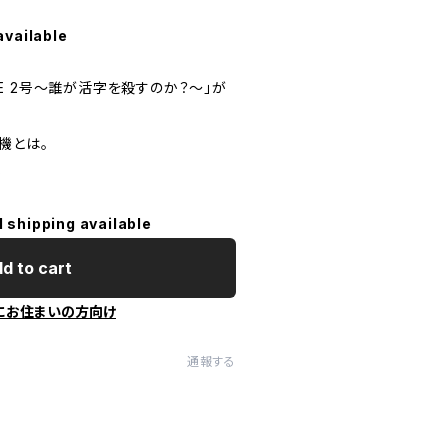
available
YPE 2号～誰が活字を殺すのか？～」が
機とは。
5
l shipping available
d to cart
にお住まいの方向け
通報する