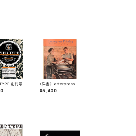
 TYPE 創刊号
（洋書）Letterpress P
rinting
00
¥5,400