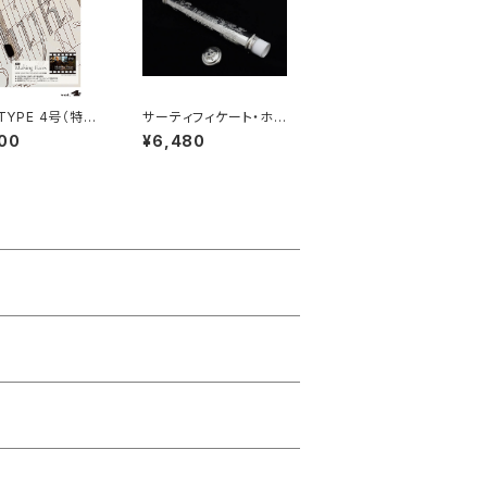
 TYPE 4号（特典
サーティフィケート・ホル
き）2020年11月
ダー
00
¥6,480
行